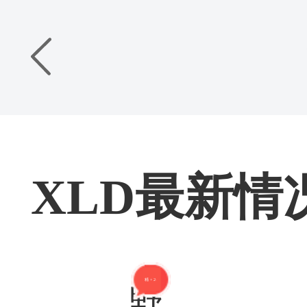
XLD最新
精 + 24
野