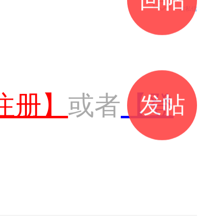
发私信
注册】
或者
【登
发帖