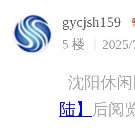
gycjsh159
5 楼
2025/
沈阳休闲
陆】
后阅