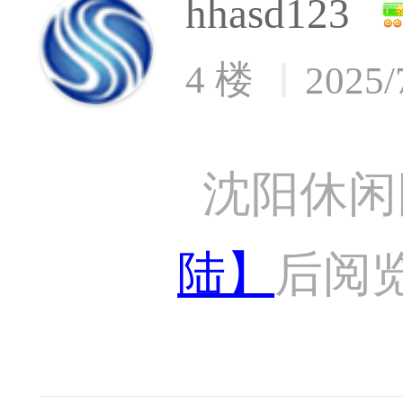
hhasd123
4 楼
2025/
沈阳休闲
陆】
后阅