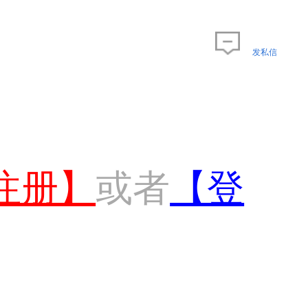
发私信
注册】
或者
【登