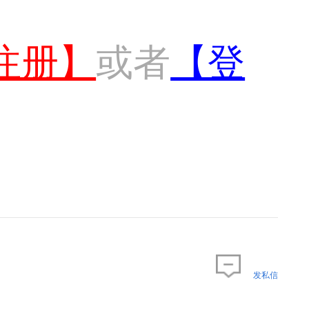
注册】
或者
【登
发私信