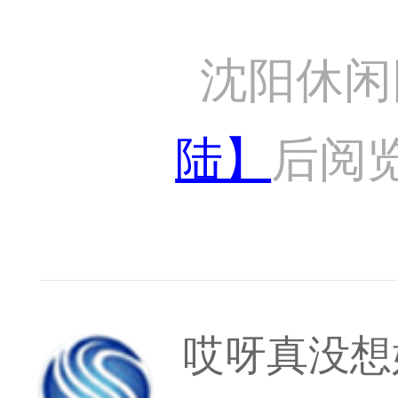
沈阳休闲
陆】
后阅
哎呀真没想