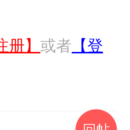
注册】
或者
【登
回帖