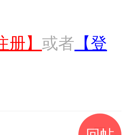
注册】
或者
【登
回帖