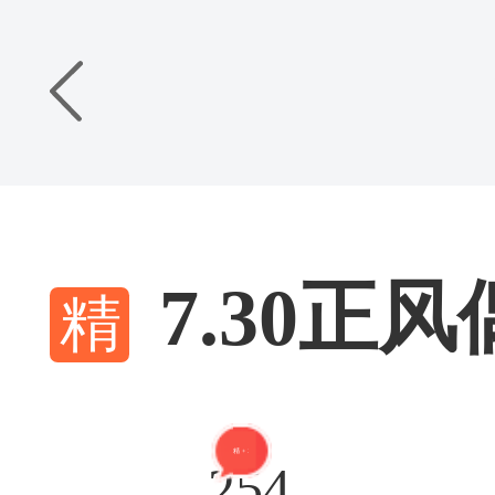
7.30正
精 + 2
254