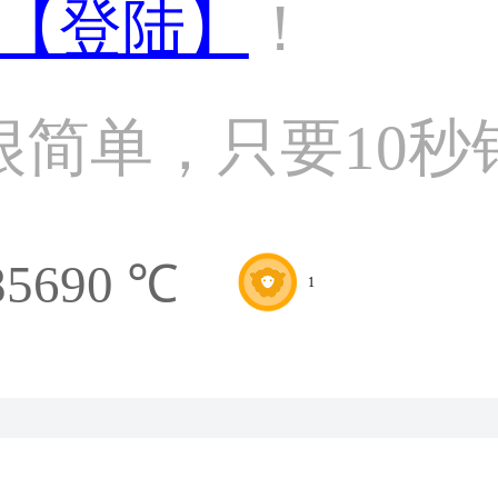
【登陆】
！
很简单，只要10秒
85690 ℃
1