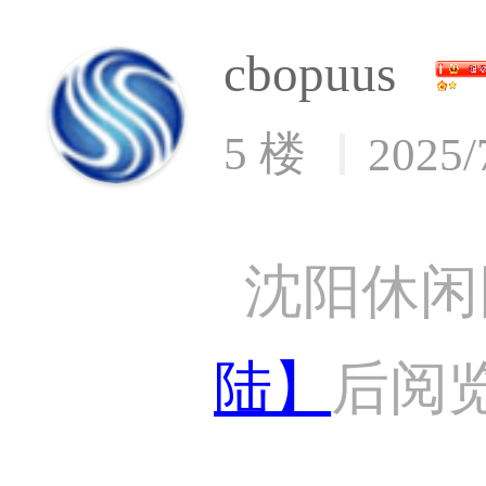
cbopuus
5 楼
2025/
沈阳休闲
陆】
后阅