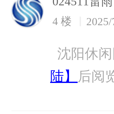
024511雷雨
4 楼
2025/
沈阳休闲
陆】
后阅