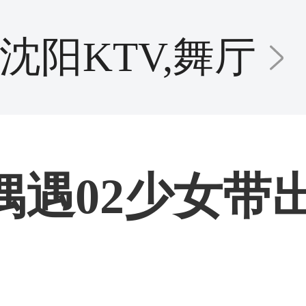
沈阳KTV,舞厅
风偶遇02少女带