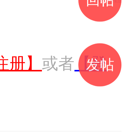
发私信
注册】
或者
【登
发帖