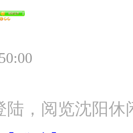
:50:00
登陆，阅览沈阳休