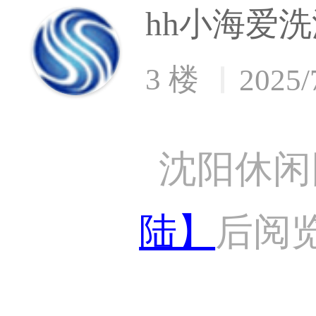
hh小海爱洗
3 楼
2025/
沈阳休闲
陆】
后阅