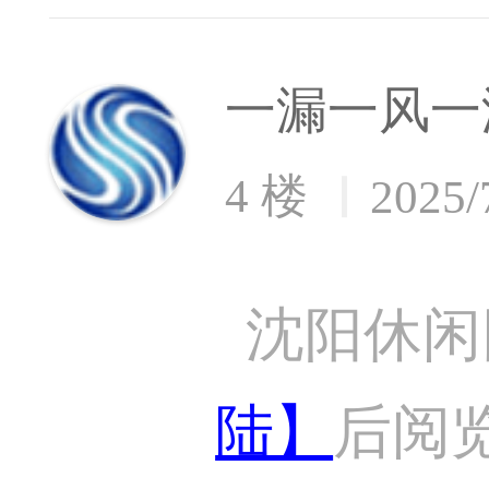
一漏一风一
4 楼
2025/
沈阳休闲
陆】
后阅