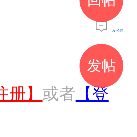
发私信
发帖
注册】
或者
【登