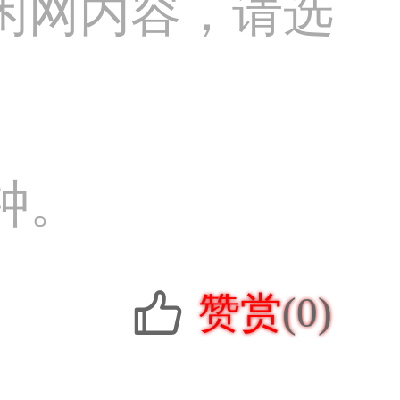
闲网内容，请选
钟。
赞赏
(0)