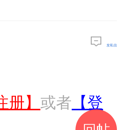
发私信
注册】
或者
【登
回帖