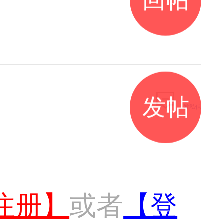
发帖
发私信
注册】
或者
【登