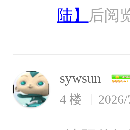
陆】
后阅
sywsun
4 楼
2026/