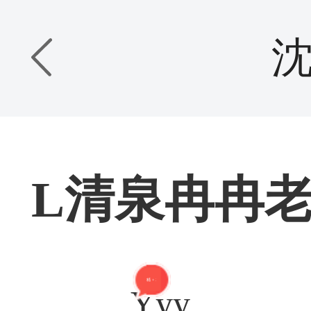
L清泉冉冉老Sh
精 + 2
Yyy