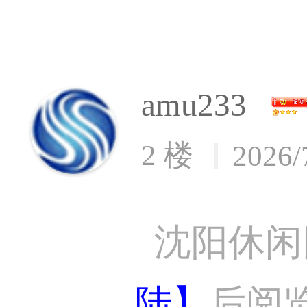
amu233
2 楼
2026/
沈阳休闲
陆】
后阅