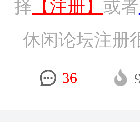
择
【注册】
或者
休闲论坛注册
36