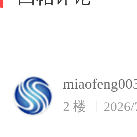
miaofeng00
2 楼
2026/