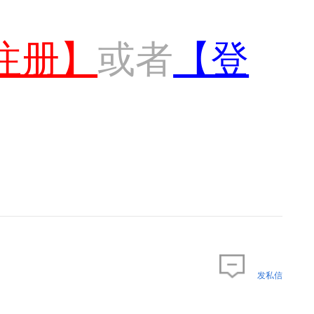
注册】
或者
【登
发私信