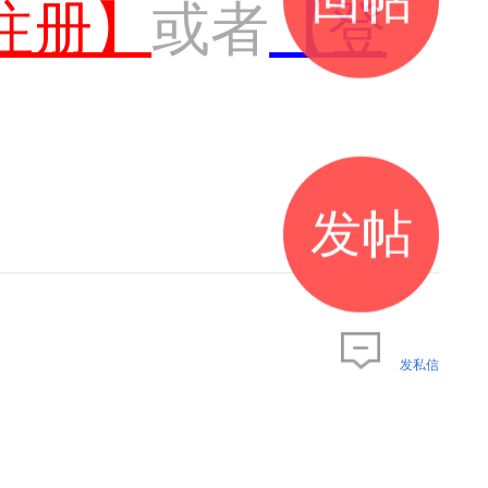
注册】
或者
【登
发帖
发私信