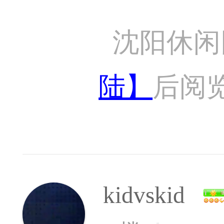
沈阳休闲
陆】
后阅
kidvskid