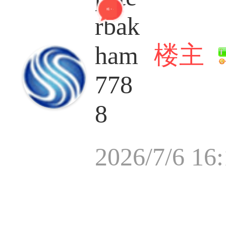
精 + 4
rbak
楼主
ham
778
8
2026/7/6 16: