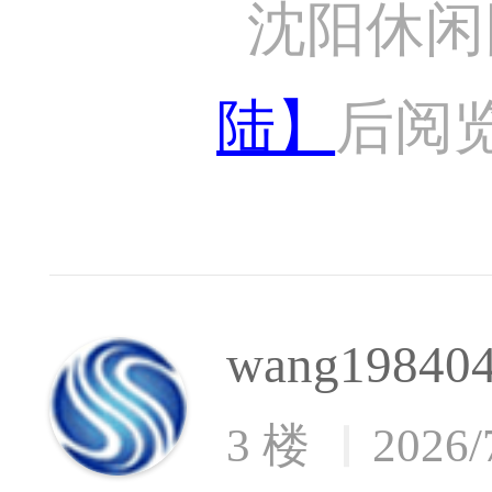
沈阳休闲
陆】
后阅
wang19840
3 楼
2026/