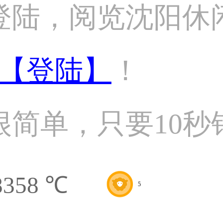
登陆，阅览沈阳休
【登陆】
！
很简单，只要10秒
8358 ℃
5