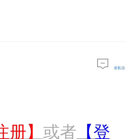
发私信
注册】
或者
【登