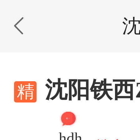
沈阳铁西
精 + 3
hdh