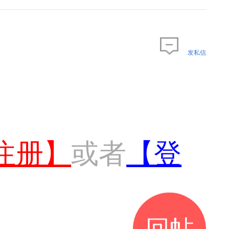
发私信
注册】
或者
【登
回帖