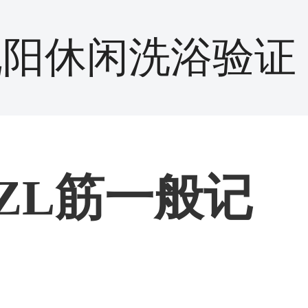
沈阳休闲洗浴验证
ZL筋一般记