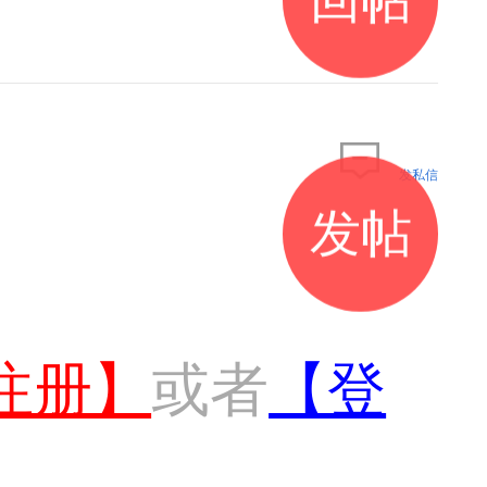
发私信
发帖
注册】
或者
【登