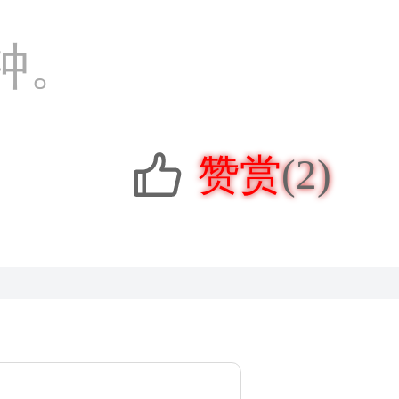
钟。
赞赏
(2)