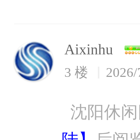
Aixinhu
3 楼
2026/
沈阳休闲
陆】
后阅