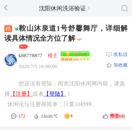
沈阳休闲洗浴验证
鞍山沐泉道1号舒馨舞厅，详细解
读具体情况全方位了解
精 + 15
发私信
k88778877
楼主
加收藏
2026/7/5 16:00:00
您还没有登陆，阅览沈阳休闲网内容，请选
择
【注册】
或者
【登陆】
！
休闲论坛注册很简单，只要10秒钟。
赞赏
172
(4)
24648 ℃
8