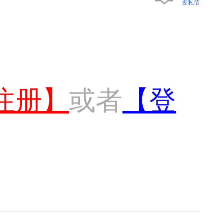
发私信
注册】
或者
【登