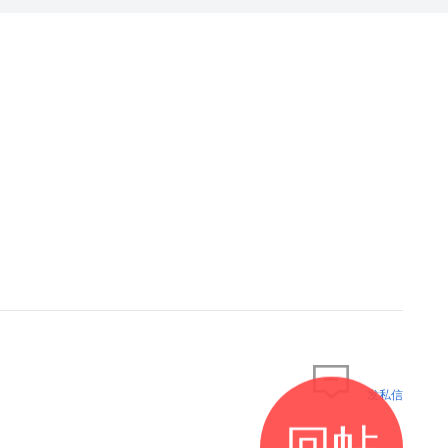
发私信
回帖