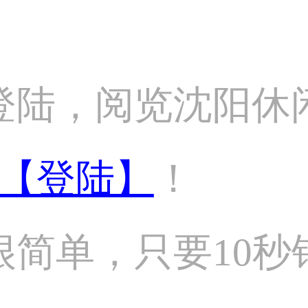
登陆，阅览沈阳休
【登陆】
！
很简单，只要10秒