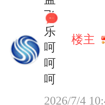
飞
精 + 38
乐
楼主
呵
呵
呵
2026/7/4 10