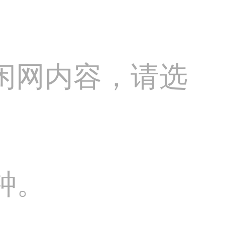
闲网内容，请选
钟。