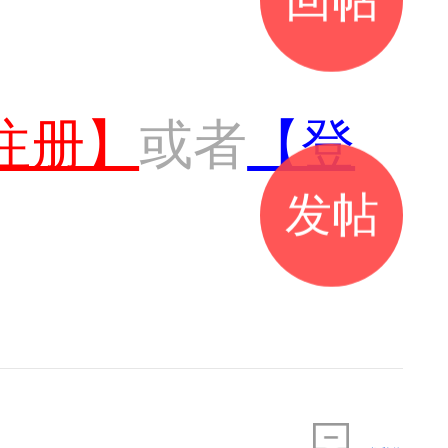
注册】
或者
【登
发帖