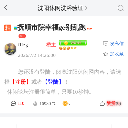
沈阳休闲洗浴验证
抚顺市院幸福ge别乱跑
精 + 8
发私信
fffzg
楼主
加收藏
2026/7/2 14:26:00
您还没有登陆，阅览沈阳休闲网内容，请选
择
【注册】
或者
【登陆】
！
休闲论坛注册很简单，只要10秒钟。
赞赏
110
(6)
16980 ℃
6