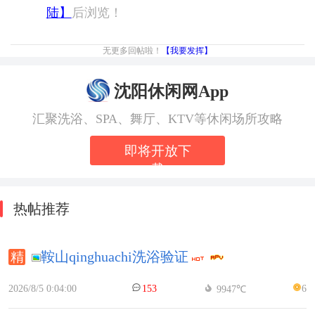
陆】
后浏览！
无更多回帖啦！
【我要发挥】
沈阳休闲网App
汇聚洗浴、SPA、舞厅、KTV等休闲场所攻略
即将开放下
载
热帖推荐
鞍山qinghuachi洗浴验证
2026/8/5 0:04:00
153
6
9947℃