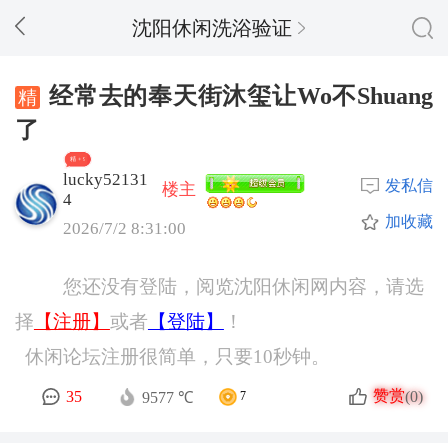
沈阳休闲洗浴验证
经常去的奉天街沐玺让Wo不Shuang
了
精 + 9
lucky52131
发私信
楼主
4
加收藏
2026/7/2 8:31:00
您还没有登陆，阅览沈阳休闲网内容，请选
择
【注册】
或者
【登陆】
！
休闲论坛注册很简单，只要10秒钟。
赞赏
35
(0)
9577 ℃
7