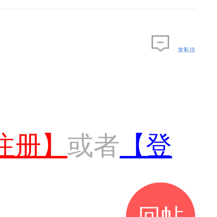
发私信
注册】
或者
【登
回帖