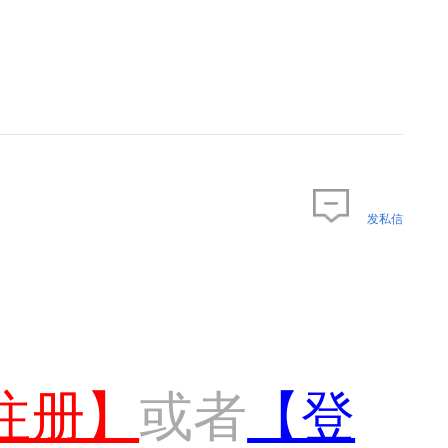
发私信
注册】
或者
【登