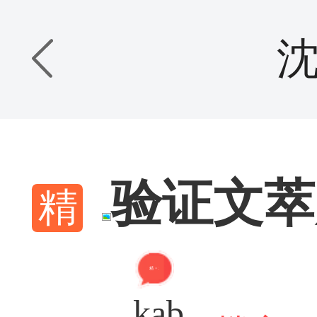
验证文萃
精 + 2
kab