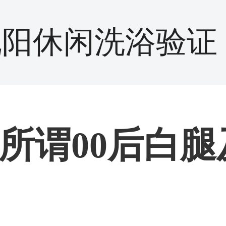
沈阳休闲洗浴验证
所谓00后白