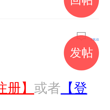
发私信
发帖
注册】
或者
【登