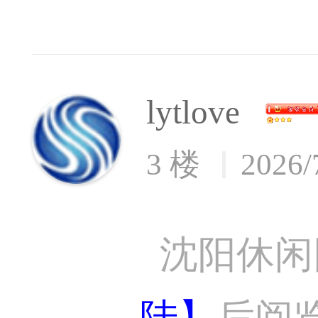
lytlove
3 楼
2026/
沈阳休闲
陆】
后阅