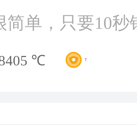
很简单，只要10秒
8405 ℃
7