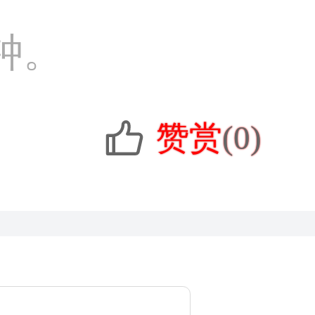
钟。
赞赏
(0)