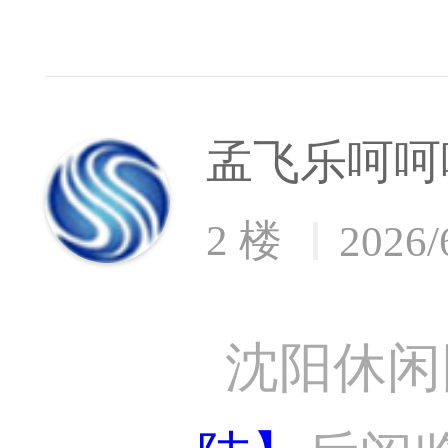
孟飞乐呵呵
2 楼
2026/
沈阳休闲