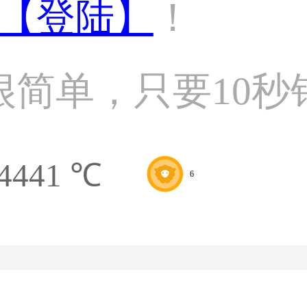
【登陆】
！
很简单，只要10秒
4441 ℃
6