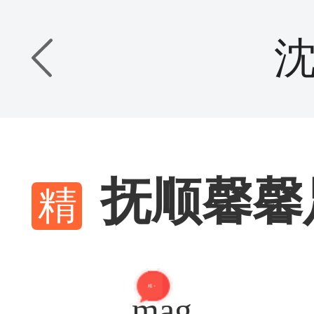
抚顺馨馨
精 + 1
mag