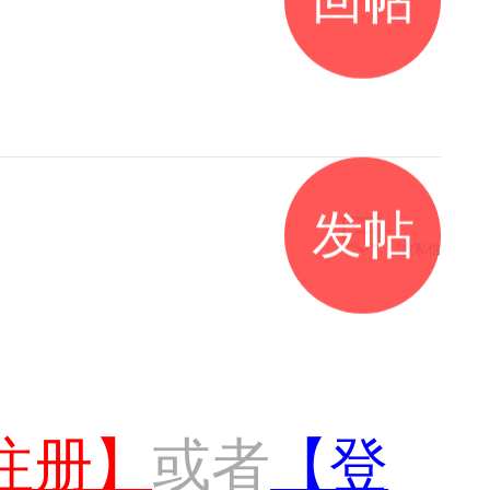
发帖
发私信
注册】
或者
【登