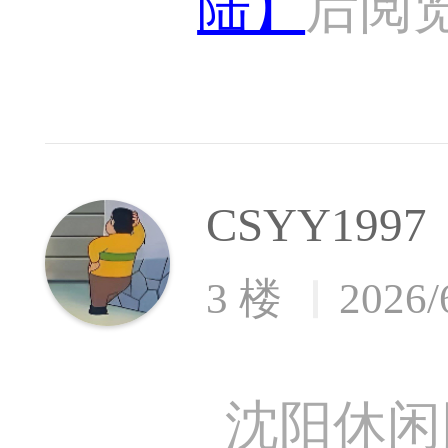
陆】
后阅
CSYY1997
3 楼
2026/
沈阳休闲