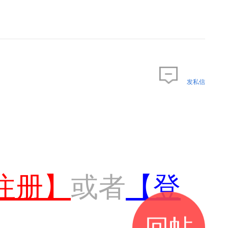
发私信
注册】
或者
【登
回帖