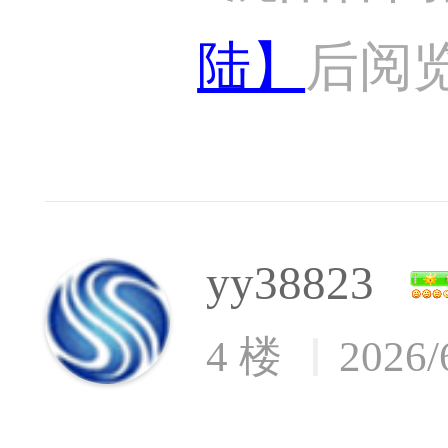
陆】
后阅
yy38823
4 楼
2026/