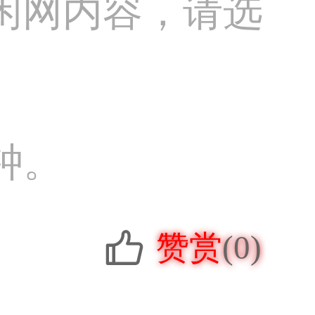
闲网内容，请选
钟。
赞赏
(0)