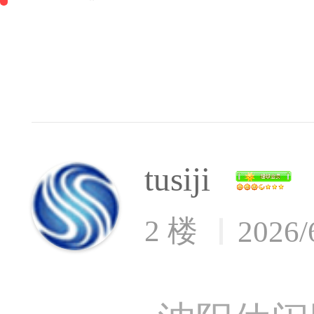
tusiji
2 楼
2026/