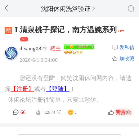
沈阳休闲洗浴验证
L清泉桃子探记，南方温婉系列
精 + 3
发私信
diwang0827
楼主
加收藏
2026/6/1 0:34:00
您还没有登陆，阅览沈阳休闲网内容，请选
择
【注册】
或者
【登陆】
！
休闲论坛注册很简单，只要10秒钟。
赞赏
66
(0)
14623 ℃
5