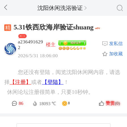
沈阳休闲洗浴验证
5.31铁西欣海岸验证shuang
精 + 10
a236491629
发私信
楼主
2
加收藏
2026/5/31 18:06:00
您还没有登陆，阅览沈阳休闲网内容，请选
择
【注册】
或者
【登陆】
！
休闲论坛注册很简单，只要10秒钟。
赞赏
86
(0)
18093 ℃
8