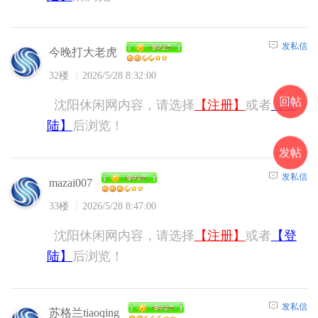
发私信
今晚打大老虎
32楼
2026/5/28 8:32:00
回帖
沈阳休闲网内容，请选择
【注册】
或者
【登
陆】
后浏览！
发帖
发私信
mazai007
33楼
2026/5/28 8:47:00
沈阳休闲网内容，请选择
【注册】
或者
【登
陆】
后浏览！
发私信
苏格兰tiaoqing