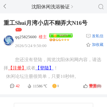
沈阳休闲洗浴验证
重工Shui月湾小店不糊弄大N16号
精 + 2
发私信
qq25825600
楼主
加收藏
2026/5/24 9:50:00
您还没有登陆，阅览沈阳休闲网内容，请选
择
【注册】
或者
【登陆】
！
休闲论坛注册很简单，只要10秒钟。
赞赏
42
(0)
11586 ℃
1