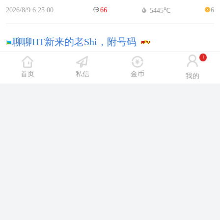
2026/8/9 6:25:00
66
6
5445℃
聊聊HT新来的老Shi，附号码
1
2026/8/7 15:49:00
56
6
4492℃
首页
私信
金币
我的
大东洗浴 宝藏小店 育清泉
2026/8/9 21:13:00
52
6
3534℃
龙清泉炎炎真实评测G货
2026/8/8 19:02:00
50
7
3321℃
皇姑区常去的测评，分享为主