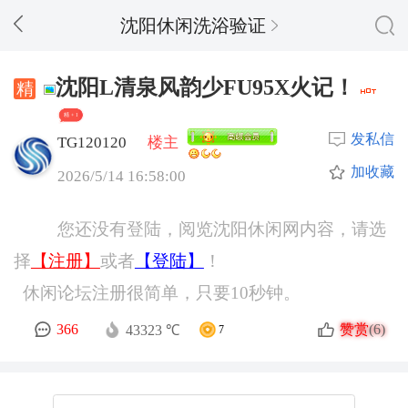
沈阳休闲洗浴验证
沈阳L清泉风韵少FU95X火记！
精 + 1
发私信
TG120120
楼主
加收藏
2026/5/14 16:58:00
您还没有登陆，阅览沈阳休闲网内容，请选
择
【注册】
或者
【登陆】
！
休闲论坛注册很简单，只要10秒钟。
赞赏
366
(6)
43323 ℃
7