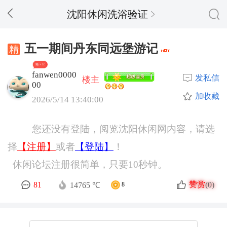
沈阳休闲洗浴验证
五一期间丹东同远堡游记
精 + 10
fanwen0000
发私信
楼主
00
加收藏
2026/5/14 13:40:00
您还没有登陆，阅览沈阳休闲网内容，请选
择
【注册】
或者
【登陆】
！
休闲论坛注册很简单，只要10秒钟。
赞赏
81
(0)
14765 ℃
8