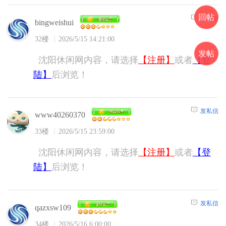
回帖
发私信
bingweishui
32楼
2026/5/15 14:21:00
发帖
沈阳休闲网内容，请选择
【注册】
或者
【登
陆】
后浏览！
发私信
www40260370
33楼
2026/5/15 23:59:00
沈阳休闲网内容，请选择
【注册】
或者
【登
陆】
后浏览！
发私信
qazxsw109
34楼
2026/5/16 6:00:00