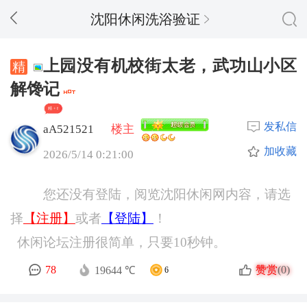
沈阳休闲洗浴验证
上园没有机校街太老，武功山小区
解馋记
精 + 8
发私信
aA521521
楼主
加收藏
2026/5/14 0:21:00
您还没有登陆，阅览沈阳休闲网内容，请选
择
【注册】
或者
【登陆】
！
休闲论坛注册很简单，只要10秒钟。
赞赏
78
(0)
19644 ℃
6