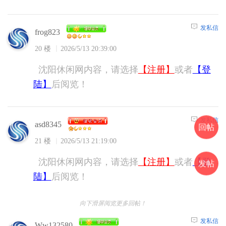
发私信
frog823
20 楼
2026/5/13 20:39:00
沈阳休闲网内容，请选择
【注册】
或者
【登
陆】
后阅览！
发私信
asd8345
回帖
21 楼
2026/5/13 21:19:00
沈阳休闲网内容，请选择
【注册】
或者
【登
发帖
陆】
后阅览！
向下滑屏阅览更多回帖！
发私信
Ww132580