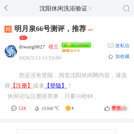
沈阳休闲洗浴验证
明月泉66号测评，推荐
精 + 3
发私信
diwang0827
楼主
加收藏
2026/5/13 13:53:00
您还没有登陆，阅览沈阳休闲网内容，请选
择
【注册】
或者
【登陆】
！
休闲论坛注册很简单，只要10秒钟。
赞赏
124
(2)
19368 ℃
6