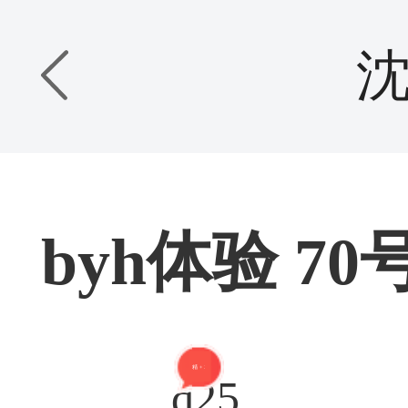
byh体验 70
精 + 2
q25