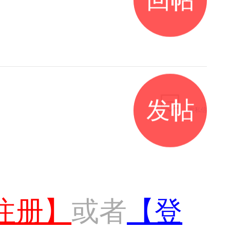
发帖
发私信
注册】
或者
【登