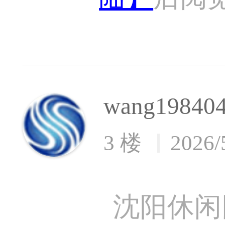
wang19840
3 楼
2026/
沈阳休闲