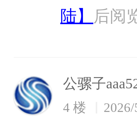
陆】
后阅
公骡子aaa5
4 楼
2026/