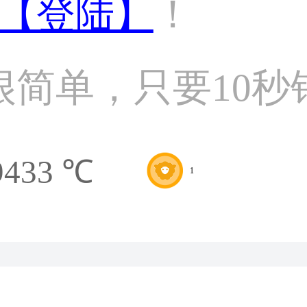
【登陆】
！
很简单，只要10秒
9433 ℃
1