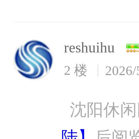
reshuihu
2 楼
2026/
沈阳休闲
陆】
后阅