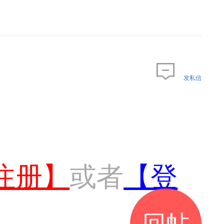
发私信
注册】
或者
【登
回帖