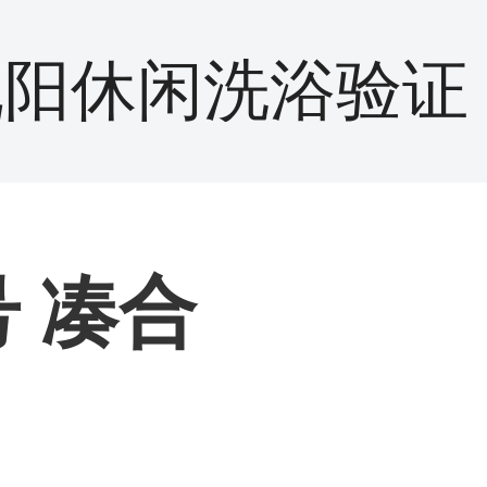
沈阳休闲洗浴验证
号 凑合