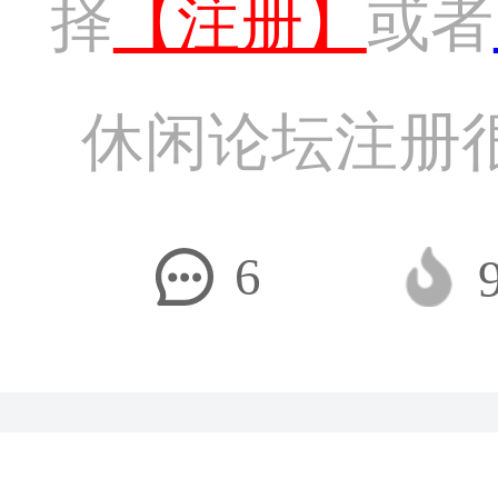
择
【注册】
或者
休闲论坛注册
6