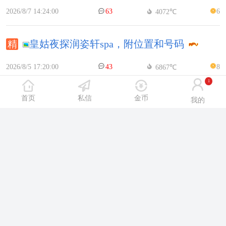
2026/8/7 14:24:00
63
6
4072℃
皇姑夜探润姿轩spa，附位置和号码
2026/8/5 17:20:00
43
8
6867℃
1
初次体验铁西水月湾还是挺Shuang的
首页
私信
金币
我的
2026/8/6 14:51:00
70
6
4614℃
聊聊HT新来的老Shi，附号码
2026/8/7 15:49:00
50
6
3711℃
三台子附近鑫芳鑫shuang记