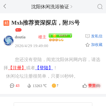
沈阳休闲洗浴验证
Mxh推荐资深探店，附JS号
精 + 7
发私信
doutia
楼主
加收藏
2026/4/29 19:49:00
您还没有登陆，阅览沈阳休闲网内容，请选
择
【注册】
或者
【登陆】
！
休闲论坛注册很简单，只要10秒钟。
赞赏
43
(0)
13263 ℃
7