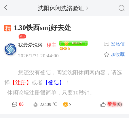
沈阳休闲洗浴验证
1.30铁西smj好去处
精 + 1
发私信
我最爱洗浴
楼主
加收藏
2026/1/31 20:44:00
您还没有登陆，阅览沈阳休闲网内容，请选
择
【注册】
或者
【登陆】
！
休闲论坛注册很简单，只要10秒钟。
赞赏
88
(0)
22409 ℃
5