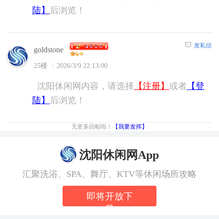
陆】
后浏览！
发私信
goldstone
25楼
2026/3/9 22:13:00
沈阳休闲网内容，请选择
【注册】
或者
【登
陆】
后浏览！
无更多回帖啦！
【我要发挥】
沈阳休闲网App
汇聚洗浴、SPA、舞厅、KTV等休闲场所攻略
即将开放下
载