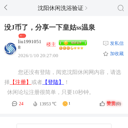
沈阳休闲洗浴验证
没J币了，分享一下皇姑ss温泉
精 + 3
liu1991051
发私信
楼主
8
加收藏
2026/1/10 20:27:00
您还没有登陆，阅览沈阳休闲网内容，请选
择
【注册】
或者
【登陆】
！
休闲论坛注册很简单，只要10秒钟。
赞赏
24
(0)
13953 ℃
1