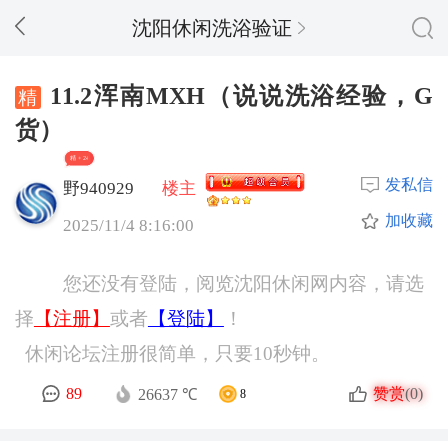
沈阳休闲洗浴验证
11.2浑南MXH（说说洗浴经验，G
货）
精 + 24
发私信
野940929
楼主
加收藏
2025/11/4 8:16:00
您还没有登陆，阅览沈阳休闲网内容，请选
择
【注册】
或者
【登陆】
！
休闲论坛注册很简单，只要10秒钟。
赞赏
89
(0)
26637 ℃
8