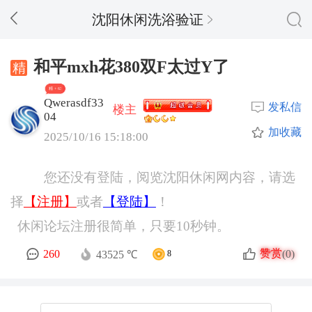
沈阳休闲洗浴验证
和平mxh花380双F太过Y了
精 + 63
Qwerasdf33
发私信
楼主
04
加收藏
2025/10/16 15:18:00
您还没有登陆，阅览沈阳休闲网内容，请选
择
【注册】
或者
【登陆】
！
休闲论坛注册很简单，只要10秒钟。
赞赏
260
(0)
43525 ℃
8