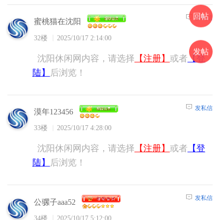
回帖
发私信
蜜桃猫在沈阳
32楼
2025/10/17 2:14:00
发帖
沈阳休闲网内容，请选择
【注册】
或者
【登
陆】
后浏览！
发私信
漠年123456
33楼
2025/10/17 4:28:00
沈阳休闲网内容，请选择
【注册】
或者
【登
陆】
后浏览！
发私信
公骡子aaa52
34楼
2025/10/17 5:12:00