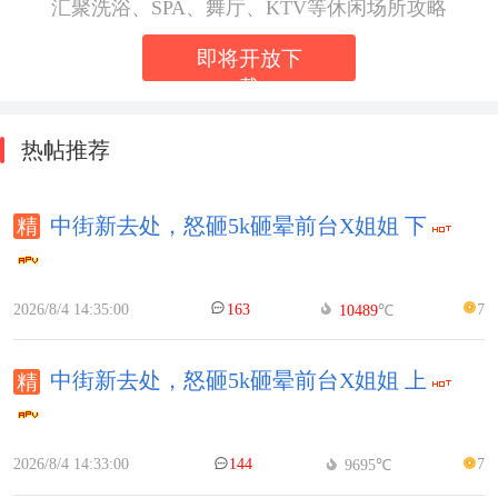
汇聚洗浴、SPA、舞厅、KTV等休闲场所攻略
即将开放下
载
热帖推荐
中街新去处，怒砸5k砸晕前台X姐姐 下
2026/8/4 14:35:00
163
7
10489
℃
中街新去处，怒砸5k砸晕前台X姐姐 上
2026/8/4 14:33:00
144
7
9695℃