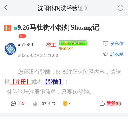
沈阳休闲洗浴验证
9.26马壮街小粉灯Shuang记
精 + 5
发私信
ab1988
楼主
加收藏
2025/9/29 22:21:00
您还没有登陆，阅览沈阳休闲网内容，请选
择
【注册】
或者
【登陆】
！
休闲论坛注册很简单，只要10秒钟。
赞赏
115
(0)
26291 ℃
7