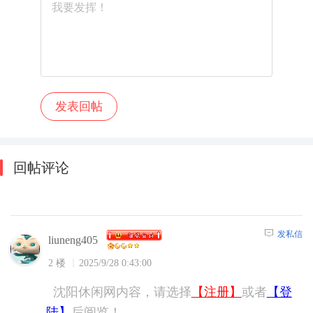
回帖评论
发私信
liuneng405
2 楼
2025/9/28 0:43:00
沈阳休闲网内容，请选择
【注册】
或者
【登
陆】
后阅览！