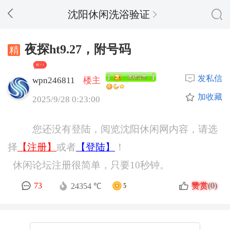
沈阳休闲洗浴验证
夜探ht9.27，附号码
精 + 1
发私信
wpn246811
楼主
加收藏
2025/9/28 0:23:00
您还没有登陆，阅览沈阳休闲网内容，请选
择
【注册】
或者
【登陆】
！
休闲论坛注册很简单，只要10秒钟。
赞赏
73
(0)
24354 ℃
5