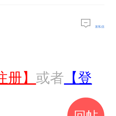
发私信
注册】
或者
【登
回帖