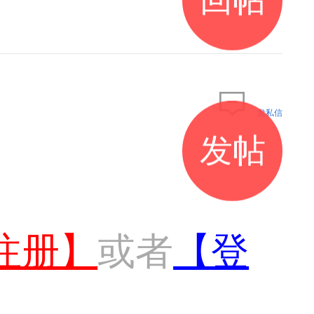
发私信
发帖
注册】
或者
【登