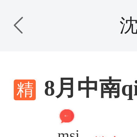
8月中南
精 + 5
msj