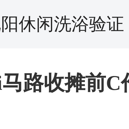
沈阳休闲洗浴验证
qi马路收摊前C