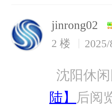
jinrong02
2 楼
2025/
沈阳休闲
陆】
后阅