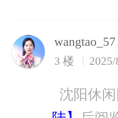
wangtao_57
3 楼
2025/
沈阳休闲
陆】
后阅