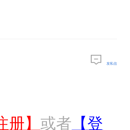
发私信
注册】
或者
【登