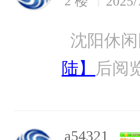
2 楼
2025/
沈阳休闲
陆】
后阅
a54321