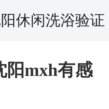
沈阳休闲洗浴验证
阳mxh有感