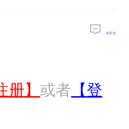
发私信
注册】
或者
【登