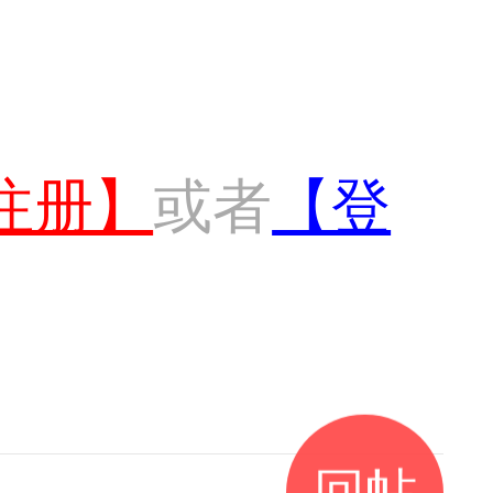
注册】
或者
【登
回帖