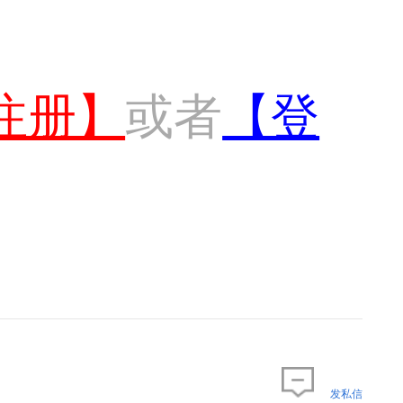
注册】
或者
【登
发私信