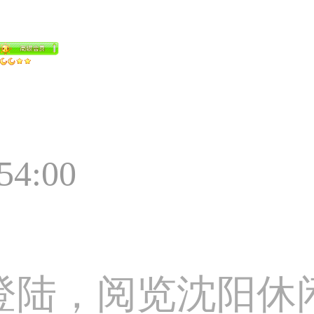
:54:00
登陆，阅览沈阳休