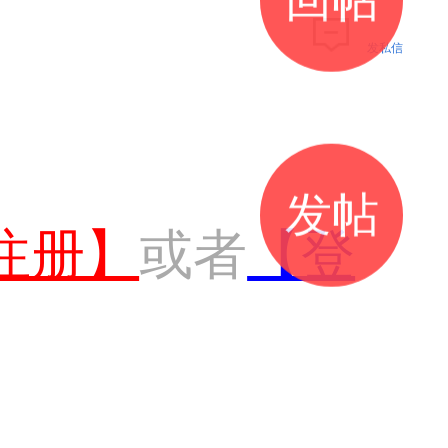
发私信
发帖
注册】
或者
【登