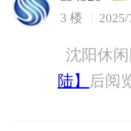
3 楼
2025/
沈阳休闲
陆】
后阅