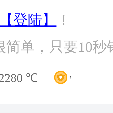
【登陆】
！
很简单，只要10秒
2280 ℃
1