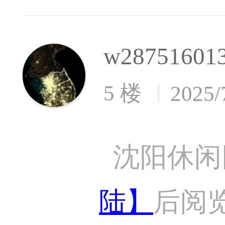
w28751601
5 楼
2025/
沈阳休闲
陆】
后阅