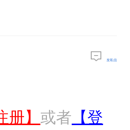
发私信
注册】
或者
【登