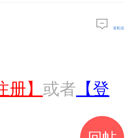
发私信
注册】
或者
【登
回帖