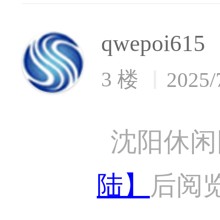
qwepoi615
3 楼
2025/
沈阳休闲
陆】
后阅