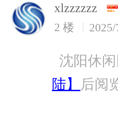
xlzzzzzz
2 楼
2025/
沈阳休闲
陆】
后阅