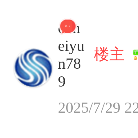
dah
精 + 27
eiyu
楼主
n78
9
2025/7/29 2