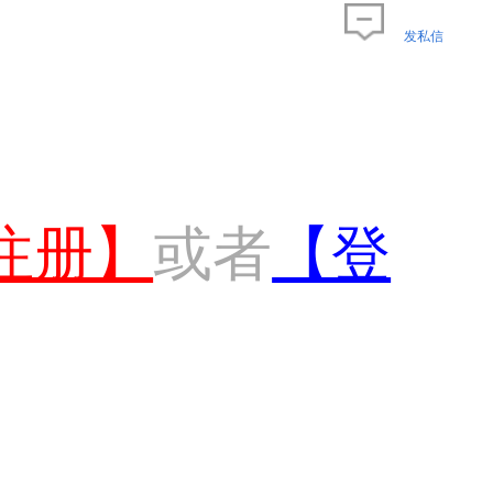
发私信
注册】
或者
【登