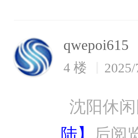
qwepoi615
4 楼
2025/
沈阳休闲
陆】
后阅