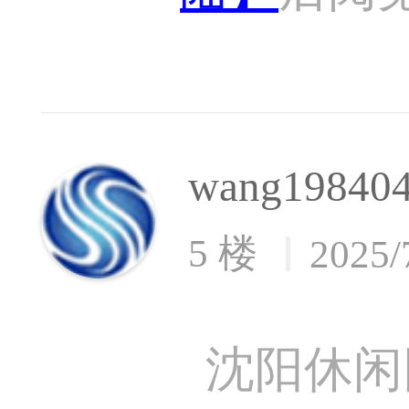
wang19840
5 楼
2025/
沈阳休闲