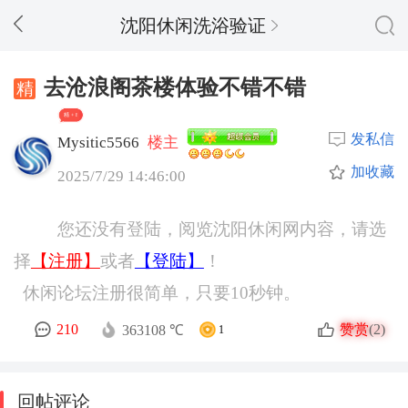
沈阳休闲洗浴验证
去沧浪阁茶楼体验不错不错
精 + 8
发私信
Mysitic5566
楼主
加收藏
2025/7/29 14:46:00
您还没有登陆，阅览沈阳休闲网内容，请选
择
【注册】
或者
【登陆】
！
休闲论坛注册很简单，只要10秒钟。
赞赏
210
(2)
363108 ℃
1
回帖评论