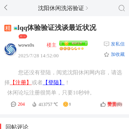
沈阳休闲洗浴验证
lqq体验验证浅谈最近状况
精 + 14
发私信
wows0s
楼主
加收藏
2025/7/28 14:52:00
您还没有登陆，阅览沈阳休闲网内容，请选
择
【注册】
或者
【登陆】
！
休闲论坛注册很简单，只要10秒钟。
赞赏
204
(0)
413757 ℃
1
回帖评论