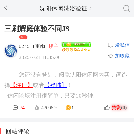
沈阳休闲洗浴验证
三刷辉庭体验不同JS
精 + 2
发私信
024511雷雨
楼主
加收藏
2025/7/21 11:35:00
您还没有登陆，阅览沈阳休闲网内容，请选
择
【注册】
或者
【登陆】
！
休闲论坛注册很简单，只要10秒钟。
赞赏
74
(0)
42096 ℃
1
回帖评论