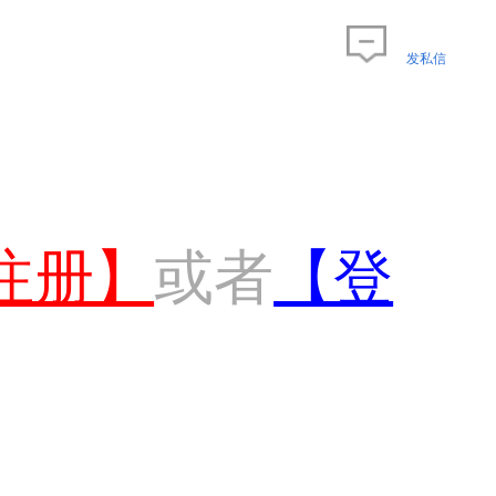
发私信
注册】
或者
【登