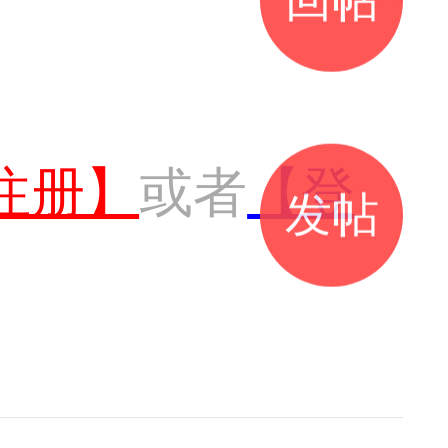
注册】
或者
【登
发帖