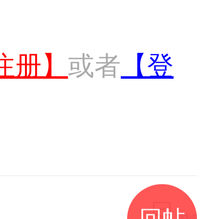
注册】
或者
【登
回帖
发私信