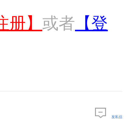
注册】
或者
【登
发私信