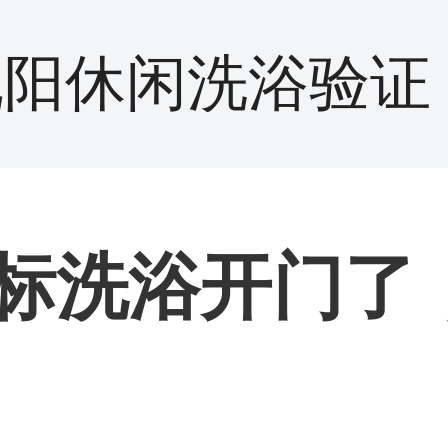
沈阳休闲洗浴验证
标洗浴开门了