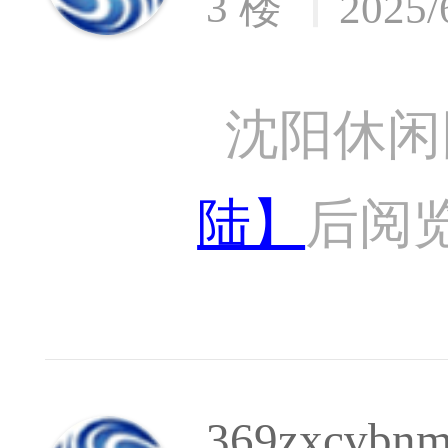
3 楼
2025/
沈阳休闲
陆】
后阅
369zxcvbn