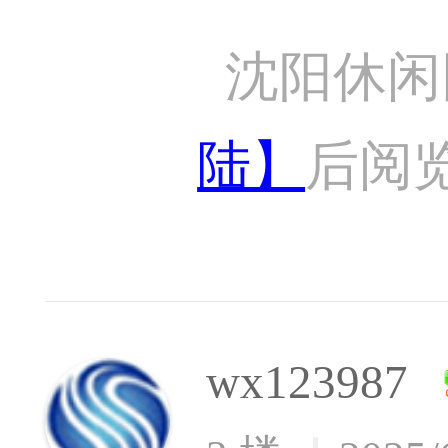
沈阳休闲
陆】
后阅
wx123987