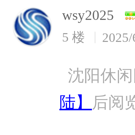
wsy2025
5 楼
2025/
沈阳休闲
陆】
后阅