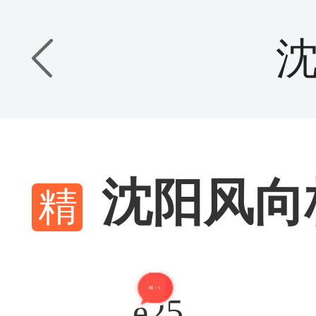
沈阳风向
精 + 51
e25