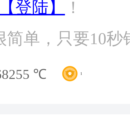
【登陆】
！
很简单，只要10秒
68255 ℃
1