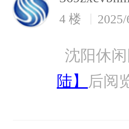
4 楼
2025/
沈阳休闲
陆】
后阅