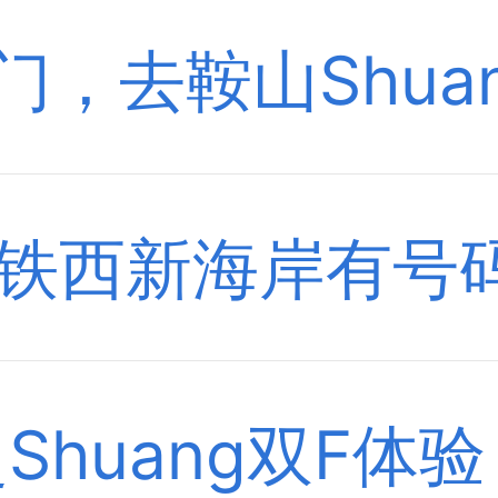
门，去鞍山Shua
探铁西新海岸有号
Shuang双F体