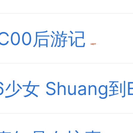
iC00后游记
06少女 Shuang到