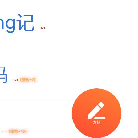
ng记
码
【赞赏+2】
验
发帖
【赞赏+10】