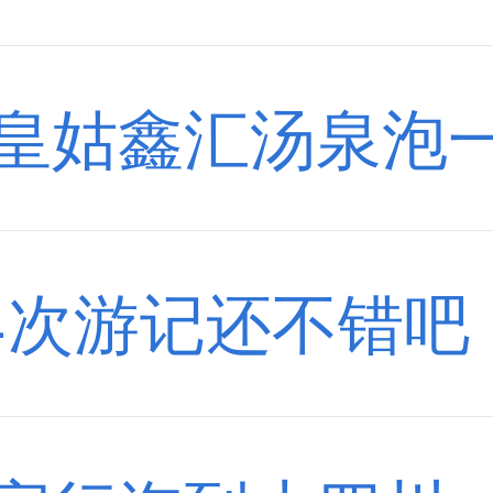
皇姑鑫汇汤泉泡
h4次游记还不错吧