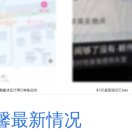
顺鑫沐足疗两C体验总结
8.1亿嘉园游记汇bao
舒馨最新情况