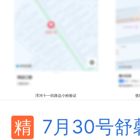
浑河十一街路边小粉验证
抚
7月30号