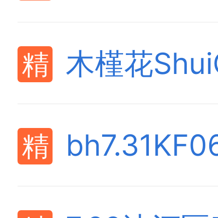
木槿花Shu
bh7.31KF