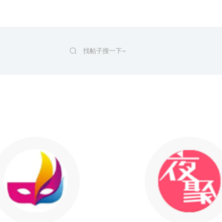
找帖子搜一下~