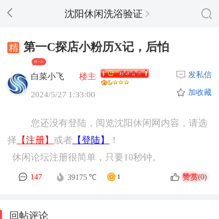
沈阳休闲洗浴验证
第一C探店小粉历X记，后怕
精 + 21
发私信
白菜小飞
楼主
加收藏
2024/5/27 1:33:00
您还没有登陆，阅览沈阳休闲网内容，请选
择
【注册】
或者
【登陆】
！
休闲论坛注册很简单，只要10秒钟。
赞赏
147
(0)
39175 ℃
1
回帖评论