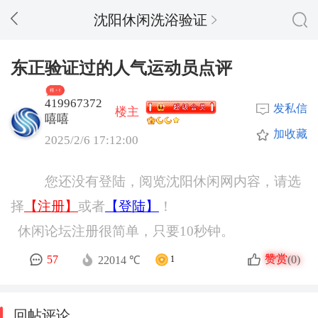
沈阳休闲洗浴验证
东正验证过的人气运动员点评
精 + 8
419967372
发私信
楼主
嘻嘻
加收藏
2025/2/6 17:12:00
您还没有登陆，阅览沈阳休闲网内容，请选
择
【注册】
或者
【登陆】
！
休闲论坛注册很简单，只要10秒钟。
赞赏
57
(0)
22014 ℃
1
回帖评论