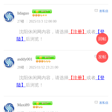
发私信
lidaguo
27楼
2025/11/3 12:00:00
沈阳休闲网内容，请选择
【注册】
或者
【登
陆】
后浏览！
回帖
发帖
发私信
asddy001
28楼
2025/11/12 23:21:00
沈阳休闲网内容，请选择
【注册】
或者
【登
陆】
后浏览！
发私信
Maxi89