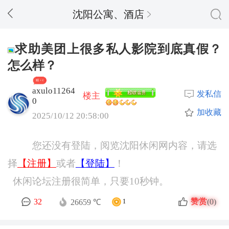
沈阳公寓、酒店
求助美团上很多私人影院到底真假？
怎么样？
精 + 6
axulo11264
发私信
楼主
0
加收藏
2025/10/12 20:58:00
您还没有登陆，阅览沈阳休闲网内容，请选
择
【注册】
或者
【登陆】
！
休闲论坛注册很简单，只要10秒钟。
赞赏
32
(0)
26659 ℃
1