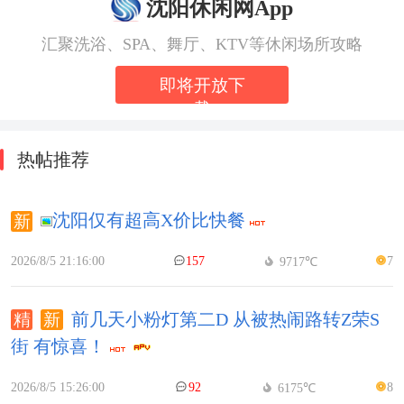
沈阳休闲网App
汇聚洗浴、SPA、舞厅、KTV等休闲场所攻略
即将开放下
载
热帖推荐
沈阳仅有超高X价比快餐
2026/8/5 21:16:00
157
7
9717℃
前几天小粉灯第二D 从被热闹路转Z荣S
街 有惊喜！
2026/8/5 15:26:00
92
8
6175℃