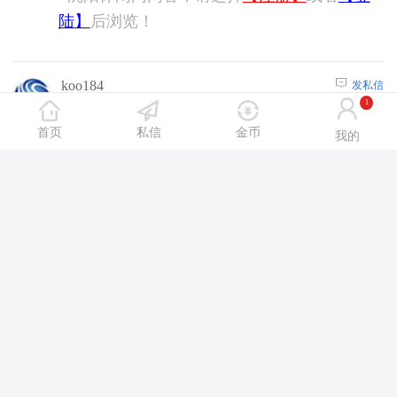
发私信
xxxhhh9
54楼
2025/10/13 4:58:00
1
沈阳休闲网内容，请选择
【注册】
或者
【登
陆】
后浏览！
首页
私信
金币
我的
发私信
koo184
55楼
2025/10/13 8:43:00
沈阳休闲网内容，请选择
【注册】
或者
【登
陆】
后浏览！
发私信
haha9527
56楼
2025/10/13 19:22:00