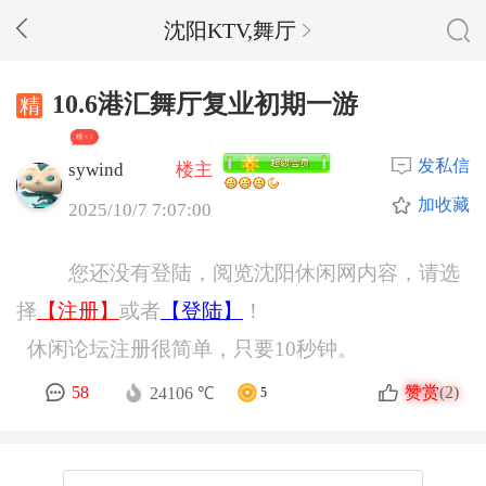
沈阳KTV,舞厅
10.6港汇舞厅复业初期一游
精 + 3
发私信
sywind
楼主
加收藏
2025/10/7 7:07:00
您还没有登陆，阅览沈阳休闲网内容，请选
择
【注册】
或者
【登陆】
！
休闲论坛注册很简单，只要10秒钟。
赞赏
58
(2)
24106 ℃
5