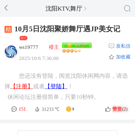
沈阳KTV,舞厅
10月5日沈阳聚娇舞厅遇JP美女记
精 + 6
发私信
ws19777
楼主
加收藏
2025/10/6 7:36:00
您还没有登陆，阅览沈阳休闲网内容，请选
择
【注册】
或者
【登陆】
！
休闲论坛注册很简单，只要10秒钟。
赞赏
151
(2)
31233 ℃
8