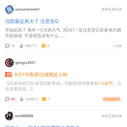
sunsunweiwei1
休闲互助杂谈
沈阳最近风大了 注意安Q
开始起风了 每年一C大风天气 兄D们一定注意安Q 好多地方都
开始放假 不放假也没有什么……
18
8867℃
5
一月前
gengyu3837
8月1号夜探沈城两处小粉
【此贴内容已经设置回帖奖励，回帖获得增量奖励
+3金币
，点
击查看阅览。】
65
5498℃
7
【奖励推荐】
kkk666999
休闲互助杂谈