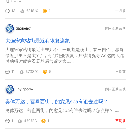
谢！……
13
6818℃
1
一月前
gaopeng1
休闲互助杂谈
大连宋家站街最近有恢复迹象
大连宋家站街最近出来几个，一般都是晚上，有三四个，感觉
最近那里不是太Y了，有可能会恢复，后续情况等Wo这两天路
过的得时候在看看然后告诉大家……
11
5733℃
5
三周前
jinyigood4
休闲互助杂谈
奥体万达，营盘西街，的愈见spa有谁去过吗？
奥体万达，营盘西街，的愈见spa有谁去过吗？怎么样？……
1
4505℃
1
两周前