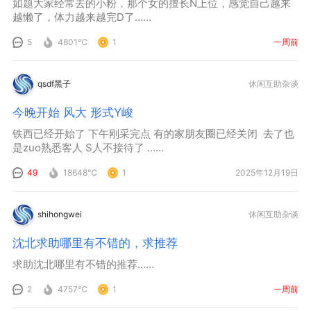
如题大家经常去的小粉，那个女的擅长N上位，感觉自己越来
越懒了，体力越来越完D了……
5
4801℃
1
一周前
qsdf黑子
休闲互助杂谈
今晚开始 风大 形式Y峻
铁西已经开始了 下午刚采完点 有的家朋友圈已经关闭 去了也
是zuo熟悉客人 S人不接待了 ……
49
18648℃
1
2025年12月19日
shihongwei
休闲互助杂谈
沈北求助哪里有不错的，求推荐
求助沈北哪里有不错的推荐……
2
4757℃
1
一周前