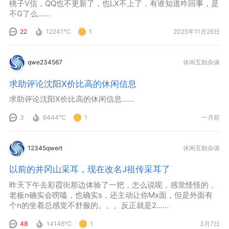
桃子V信，QQ也不更新了，也LX不上了，有谁知道咋回事，是
不G了么……
22
12241℃
1
2025年11月26日
qwe234567
休闲互助杂谈
求助评论沈阳X价比高的休闲信息
求助评论沈阳X价比高的休闲信息……
3
6444℃
1
一月前
12345qwert
休闲互助杂谈
以前的井冈山采耳，现在改名J祖传采耳了
昨天下午去彩霞街那边体验了一把，怎么说呢，感觉怪怪的，
老板n确实会唠嗑，也确实s，还主动让你Mx面，但是外面有
个n的坐着总感觉不舒服的。。。反正就是2……
48
14146℃
1
3月7日