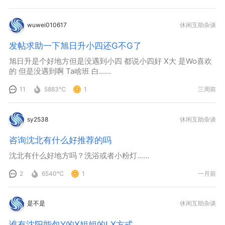
wuwei010617
休闲互助杂谈
发帖求助一下旭日升小四还G不G了
旭日升是个好地方但是没遇到小四 都说小四好 X大 是Wo喜欢
的 但是没遇到啊 Ta啥班 白……
11
5883℃
1
三周前
sy2538
休闲互助杂谈
咨询沈北有什么好推荐的吗
沈北有什么好地方吗？洗浴或者小粉灯……
2
6540℃
1
一月前
是不是
休闲互助杂谈
谁有沈阳能包Y的X姐姐的LX方式