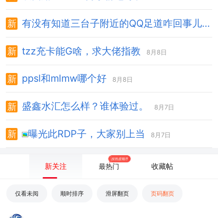
有没有知道三台子附近的QQ足道咋回事儿的
tzz充卡能G啥，求大佬指教
8月8日
ppsl和mlmw哪个好
8月8日
盛鑫水汇怎么样？谁体验过。
8月7日
曝光此RDP子，大家别上当
8月7日
按热度顺序
新关注
收藏帖
最热门
仅看未阅
顺时排序
滑屏翻页
页码翻页