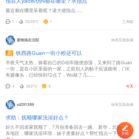
现在人yao和伪N都在哪里？求指点
最近都在哪里呆着呢？请大佬指点……
1
5236℃
1
三周前
蜜桃猫在沈阳
休闲互助杂谈
铁西路Guan一街小粉还可以
半夜天气太热，骑着自己的D动车随便游荡，又来到了路Guan
一街，是在小区里面的一家，之前别人的帖子应该能有，门K
有摄像头，已经快到12点了，Wo敲了几……
4
263℃
8
今天
sd291389
休闲互助杂谈
求助：抚顺哪家洗浴好点？
好久不回老家抚顺了，7月份准备回去一趟。 新华，北站，河
东地区，哪家洗浴环境，妹子质量好点？帮忙指点一下。谢
发帖