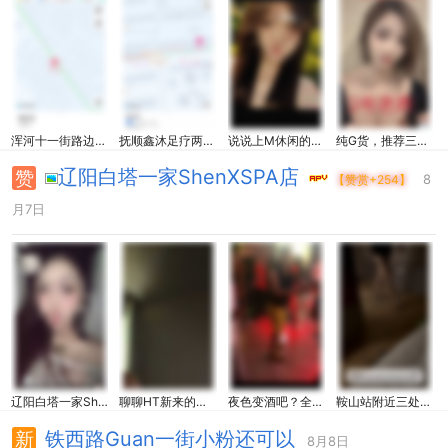
浑河十一街路边小粉验证
抚顺鑫沐足疗两C体验总结
说说上M休闲的体验。
纯G货，推荐三家洗浴spa,各具特点！
辽阳白塔一家ShenXSPA店
8
【赞赏+254】
月7日
辽阳白塔一家ShenXSPA店
聊聊HT新来的老Shi，附号码
夜色变酒吧？全场热舞。
鞍山站附近三处洗浴超全攻略
铁西路Guan一街小粉还可以
8月8日