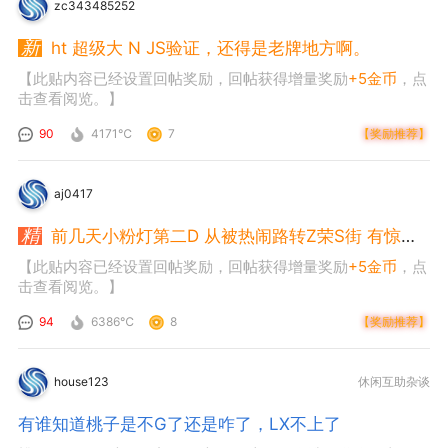
zc343485252
ht 超级大 N JS验证，还得是老牌地方啊。
【此贴内容已经设置回帖奖励，回帖获得增量奖励
+5金币
，点
击查看阅览。】
90
4171℃
7
【奖励推荐】
aj0417
前几天小粉灯第二D 从被热闹路转Z荣S街 有惊喜！
【此贴内容已经设置回帖奖励，回帖获得增量奖励
+5金币
，点
击查看阅览。】
94
6386℃
8
【奖励推荐】
house123
休闲互助杂谈
有谁知道桃子是不G了还是咋了，LX不上了