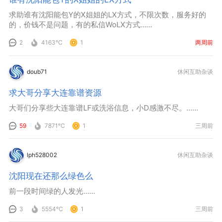
求助谁有沈阳能包Y的X姐姐的LX方式，不限次数，服务好的
的，价钱不是问题，有的私信WoLX方式……
2
4163℃
1
两周前
doub71
休闲互助杂谈
求大哥分享大连靠谱资源
大哥们分享些大连靠谱LF或洗浴信息，小D感激不尽。……
59
7871℃
1
三周前
lph528002
休闲互助杂谈
沈阳现在还那么绿色么
前一段时间绿的人发光……
3
5554℃
1
三周前