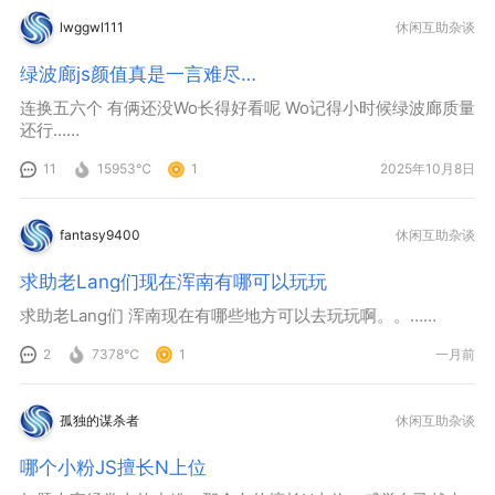
lwggwl111
休闲互助杂谈
绿波廊js颜值真是一言难尽…
连换五六个 有俩还没Wo长得好看呢 Wo记得小时候绿波廊质量
还行……
11
15953℃
1
2025年10月8日
fantasy9400
休闲互助杂谈
求助老Lang们现在浑南有哪可以玩玩
求助老Lang们 浑南现在有哪些地方可以去玩玩啊。。……
2
7378℃
1
一月前
孤独的谋杀者
休闲互助杂谈
哪个小粉JS擅长N上位