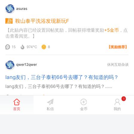
asuras
鞍山泰平洗浴发现新玩F
【此贴内容已经设置回帖奖励，回帖获得增量奖励
+5金币
，点
击查看阅览。】
15
974℃
8
【奖励推荐】
qwer12qwer
休闲互助杂谈
lang友们，三台子泰初66号去哪了？有知道的吗？
lang友们，三台子泰初66号去哪了？有知道的吗？……
3
1912℃
1
5天前
1
首页
私信
金币
我的
上一页
1
下一页