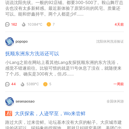
说说沈阳先状。一般的92店铺。都要300-500了。鞍山舞厅总
去也没有太多新鲜感。最近新体验了原荣S街的民宅。质量还
可以。能和舒鑫持平。两个人都是少F……
162
10384℃
7
4天前
popopo
沈阳休闲洗浴验证
抚顺东洲东方洗浴还可以
小Lang之前在网站上看其他Lang友探抚顺东洲的东方洗浴，
感觉不错遂前往。比较可惜的就是11号休息了没在，就随便来
了个JS。确实是300有大，但JS……
44
5389℃
5
一周前
sesesaosao
全国休闲游
大庆探索，人迹罕至，Wo来尝鲜
路过大庆，过来尝鲜。论坛基本没有大庆的帖子。大庆城市建
设的还可以，猛犸象的挖掘地。 那就只好研究美团，美团C出