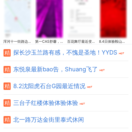
浑河十一街路边小粉验证
第一CAS舒馨，确实挺舒心
百花舞厅最近变化超级大啊
8.4日体验鞍山三家舞厅真实感受 鞍山舒X舞厅舞讯 砂舞H灯
探长沙玉兰路有感，不愧是圣地！YYDS
东悦泉最新bao告，Shuang飞了
8.2沈阳虎石台G园最近情况
三台子红楼体验体验体验
北一路万达金街里泰式休闲