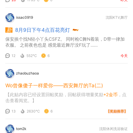
issac0919
沈阳KTV,舞厅
8月9日下午4点百花亮灯
保安挨个找N轻小丫头CSFZ。 同时检C舞N着装，D带一律加
衣服。 之前夜色也是 感觉最近舞厅没F玩了……
12
552℃
6
今天
zhaobuzhaoa
Wo曾像傻子一样爱你——西安舞厅的Ta(二)
【此贴内容已经设置回帖奖励，回帖获得增量奖励
+2金币
，点
击查看阅览。】
13
2630℃
6
【奖励推荐】
tom2k
沈阳休闲洗浴验证