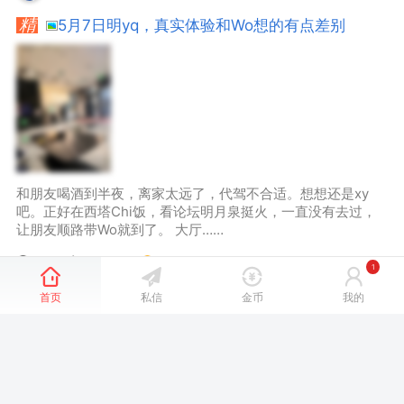
5月7日明yq，真实体验和Wo想的有点差别
和朋友喝酒到半夜，离家太远了，代驾不合适。想想还是xy
吧。正好在西塔Chi饭，看论坛明月泉挺火，一直没有去过，
让朋友顺路带Wo就到了。 大厅……
118
21181℃
6
三月前
1
首页
私信
金币
我的
上一页
1
下一页