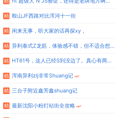
ht 超级大 N JS验证，还得是老牌地方啊。
鞍山JF西路对比浑河十一街
闲来无事，听大家的话再探xy，
异利泰式Z龙筋，体验感不错，但不适合想要释F的
HT61号，这人已经S到没边了。真心有两下子
浑南异利zlj非常Shuang记
三台子附近鑫芳鑫shuang记
最新沈阳小粉灯站街全攻略