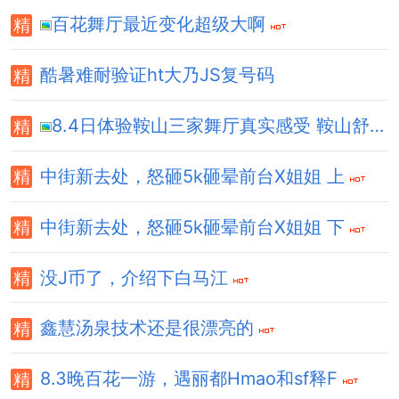
百花舞厅最近变化超级大啊
酷暑难耐验证ht大乃JS复号码
8.4日体验鞍山三家舞厅真实感受 鞍山舒X舞厅舞讯 砂舞H灯
中街新去处，怒砸5k砸晕前台X姐姐 上
中街新去处，怒砸5k砸晕前台X姐姐 下
没J币了，介绍下白马江
鑫慧汤泉技术还是很漂亮的
8.3晚百花一游，遇丽都Hmao和sf释F