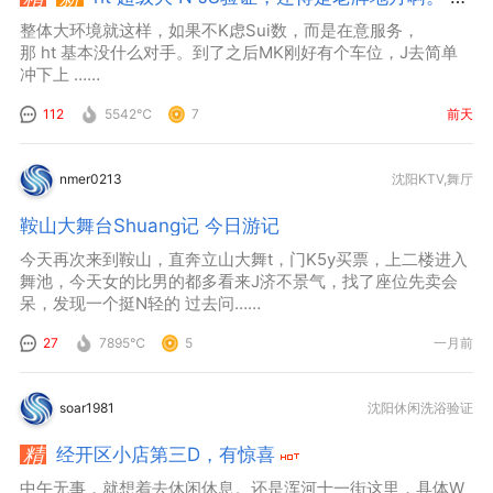
整体大环境就这样，如果不K虑Sui数，而是在意服务，
那 ht 基本没什么对手。到了之后MK刚好有个车位，J去简单
冲下上 ……
112
5542℃
7
前天
nmer0213
沈阳KTV,舞厅
鞍山大舞台Shuang记 今日游记
今天再次来到鞍山，直奔立山大舞t，门K5y买票，上二楼进入
舞池，今天女的比男的都多看来J济不景气，找了座位先卖会
呆，发现一个挺N轻的 过去问……
27
7895℃
5
一月前
soar1981
沈阳休闲洗浴验证
经开区小店第三D，有惊喜
中午无事，就想着去休闲休息。还是浑河十一街这里，具体W