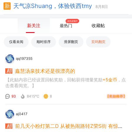
天气凉Shuang，体验铁西tmy
8月8日
按热度顺序
新关注
收藏帖
最热门
仅看未阅
顺时排序
滑屏翻页
页码翻页
qq197355
鑫慧汤泉技术还是很漂亮的
【此贴内容已经设置回帖奖励，回帖获得增量奖励
+5金币
，点
击查看阅览。】
93
8415℃
8
【奖励推荐】
aj0417
前几天小粉灯第二D 从被热闹路转Z荣S街 有惊喜！