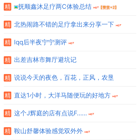
抚顺鑫沐足疗两C体验总结
【赞赏+2】
北热闹路不错的足疗拿出来分享一下
lqq后半夜宁宁测评
出差吉林市舞厅避坑记
说说今天的夜色，百花，正风，农垦
直达1小时，大洋马随便玩的好地方
这个J辉庭的店有点说F……
鞍山舒馨体验感觉双外外