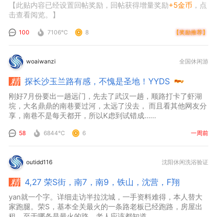
【此贴内容已经设置回帖奖励，回帖获得增量奖励
+5金币
，点
击查看阅览。】
100
7106℃
8
【奖励推荐】
woaiwanzi
全国休闲游
探长沙玉兰路有感，不愧是圣地！YYDS
刚好7月份要出一趟远门，先去了武汉一趟，顺路打卡了虾湖
垸，大名鼎鼎的南巷要过河，太远了没去， 而且看其他网友分
享，南巷不是每天都开，所以K虑到试错成……
58
6844℃
6
一周前
outidd116
沈阳休闲洗浴验证
4,27 荣S街，南7，南9，铁山，沈营，F翔
yan就一个字。详细走访半拉沈城，一手资料难得，本人替大
家跑腿。荣S，基本全关最火的一条路老板已经跑路，房屋出
租。至于哪条是最火的路，老人应该都知道，……