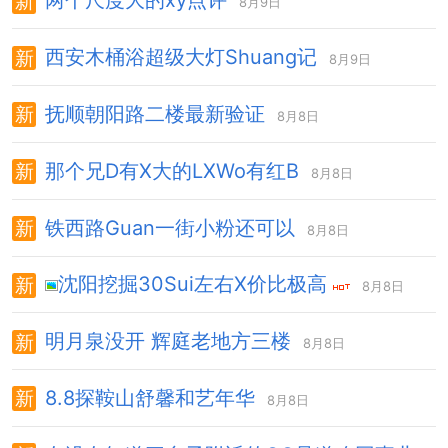
两个尺度大的xy点评
8月9日
西安木桶浴超级大灯Shuang记
8月9日
抚顺朝阳路二楼最新验证
8月8日
那个兄D有X大的LXWo有红B
8月8日
铁西路Guan一街小粉还可以
8月8日
沈阳挖掘30Sui左右X价比极高
8月8日
明月泉没开 辉庭老地方三楼
8月8日
8.8探鞍山舒馨和艺年华
8月8日