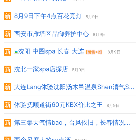
8月9日下午4点百花亮灯
8月9日
西安市雁塔区品御养护中心
8月9日
沈阳 中圈spa 长春 大连
8月9日
【赞赏+2】
沈北一家spa店探店
8月9日
大连Lang体验沈阳汤木邑温泉Shen清气Shuang
体验抚顺道街60元KBX价比之王
8月9日
第三集天气情bao，台风依旧，长春情况！
8月