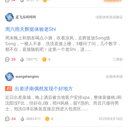
孟飞乐呵呵呵
沈阳休闲洗浴验证
周六雨天辉挺体验老Shi
周末晚上和朋友喝点小酒，吹着凉风，去辉挺放Song放
Song，一楼人不多，洗洗直接上楼，3楼问了问，几个数字，
都不在，直接随机吧！这第一个老Shi，进……
39
7857℃
6
三周前
wangshengmo
全国休闲游
出差济南偶然发现个好地方
近日出差泉城，晚上酒后被当地客户安排spa，整体装修格J和
沈阳没F比，但好在J致，暗H风格，挺Y惑的。而且只接待男
士，泡洗G净后换装直接左拐进入包房区……
34
66834℃
8
2025年8月16日