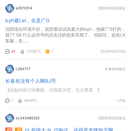
e2570514
沈阳休闲洗浴验证
byh避Lei，全是广G
沈阳现在环境不好，就想着试试风最大的byh，他家广G打的，
就77 58 什么这些号码没去过的也有耳闻了。 怕踩坑，提前LX
客服，告……
41
73782℃
1
2025年8月24日
L554777
长春休闲验证
长春有没有个人啊BJ币
【此贴内容已经删除、过期或为空，无法查看。】
1
4638℃
一月前
zc343485252
沈阳休闲洗浴验证
ht 超级大 N JS验证，还得是老牌地方啊。