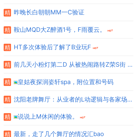
昨晚长白朝朝MM一C验证
鞍山MQD大Z醉酒1号，F雨覆云。
HT多次体验后了解了B业玩F
前几天小粉灯第二D 从被热闹路转Z荣S街 有惊喜！
皇姑夜探润姿轩spa，附位置和号码
沈阳老牌舞厅：从业者的L动逻辑与各家场子现状
说说上M休闲的体验。
最新，走了几个舞厅的情况汇bao