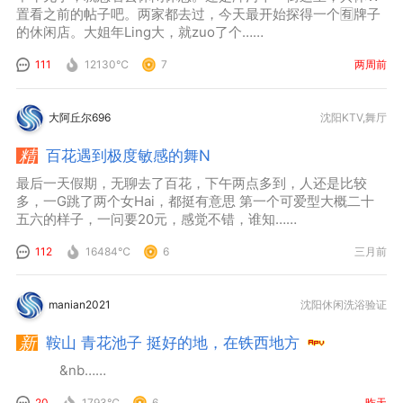
置看之前的帖子吧。两家都去过，今天最开始探得一个🈶牌子
的休闲店。大姐年Ling大，就zuo了个……
111
12130℃
7
两周前
大阿丘尔696
沈阳KTV,舞厅
百花遇到极度敏感的舞N
最后一天假期，无聊去了百花，下午两点多到，人还是比较
多，一G跳了两个女Hai，都挺有意思 第一个可爱型大概二十
五六的样子，一问要20元，感觉不错，谁知……
112
16484℃
6
三月前
manian2021
沈阳休闲洗浴验证
鞍山 青花池子 挺好的地，在铁西地方
&nb……
20
1793℃
6
昨天