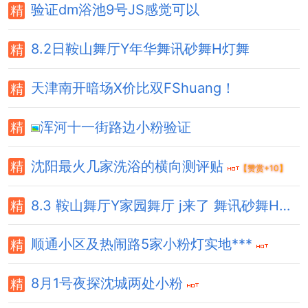
验证dm浴池9号JS感觉可以
8.2日鞍山舞厅Y年华舞讯砂舞H灯舞
天津南开暗场X价比双FShuang！
浑河十一街路边小粉验证
沈阳最火几家洗浴的横向测评贴
【赞赏+10】
8.3 鞍山舞厅Y家园舞厅 j来了 舞讯砂舞H灯舞
顺通小区及热闹路5家小粉灯实地***
8月1号夜探沈城两处小粉