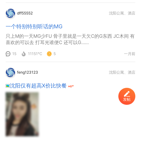
dff55552
沈阳公寓、酒店
一个特别特别听话的MG
只上M的一天MG少FU 骨子里就是一天欠C的G东西 JC木间 有
喜欢的可以去 打耳光谁便C 还可以G……
15
11151℃
5
一月前
feng123123
沈阳公寓、酒店
沈阳仅有超高X价比快餐
发帖