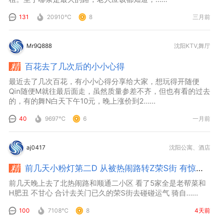
131
20910℃
8
三月前
Mr9Q888
沈阳KTV,舞厅
百花去了几次后的小小心得
最近去了几次百花，有小小心得分享给大家，想玩得开随便
Qin随便M就往最后面走，虽然质量参差不齐，但也有看的过去
的，有的舞N白天下午10元，晚上涨价到2……
40
9697℃
6
一月前
aj0417
沈阳公寓、酒店
前几天小粉灯第二D 从被热闹路转Z荣S街 有惊喜！
前几天晚上去了北热闹路和顺通二小区 看了5家全是老帮菜和
H肥丑 不甘心 合计去关门已久的荣S街去碰碰运气 骑自……
100
7108℃
8
4天前