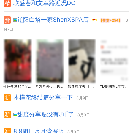
联盛巷和文萃路近况DC
辽阳白塔一家ShenXSPA店
8
【赞赏+254】
月7日
夜色变酒吧？全场热舞。
号外号外，正风最新消息
恰逢舞厅关门，约SN吴姐JQ两小时
YD期间墙L推荐这个Shen器
木槿花终结篇分享一下
8月9日
甜度分享贴没有J币了
8月9日
8.9周日水月湾探店
8月9日