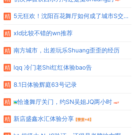
5元狂欢！沈阳百花舞厅如何成了城市S交的“解压圣地”？
xld比较不错的wn推荐
南方城市，出差玩乐Shuang歪歪的经历
lqq 冷门老Shi红红体验bao告
8.1日体验辉庭63号记录
恰逢舞厅关门，约SN吴姐JQ两小时
新店盛鑫水汇体验分享
【赞赏+4】